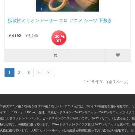
拡散性ミリオンアーサー エロ アニメ シーツ 下敷き
￥4,192
￥5,240
20 %
1
2
3
>
>|
1 ~ 15 件 31 （全 3 ページ）
等身大アニメ抱き枕/抱き枕 エロ/抱き枕 カバー アニメ 公式は、2サイズ4種生地を選択可能です。 サ
イズ：「150cm」「160cm」 生地：高級ピーチスキン / 2WAYトリコット / 2WAYトリコット(ライクラ
改) / 天然コットンベルベット。ピーチスキンのコスパが高いです。 2WAYトリコットは柔らかく、肌
触りが良く、伸縮性に優れています。 2WAYトリコット(ライクラ改)は2WAYトリコットと比べて、耐
久性に優れています。 天然コットンベルベットは毛並みが綺麗に揃っており柔らかい生地です。 お