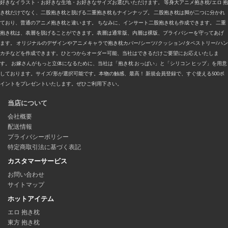
好きなイラスト・お好きな生地・お好きなサイズお選びいただけます。 等身大アニメ抱き枕/エロ 抱
き枕だけでなく、二股抱き枕と脱げる二重抱き枕もナインナップ。 二股抱き枕は脚が二つに分かれ
ており、普通のアニメ抱き枕と違います。 ちなみに、インサート二股抱き枕も作成できます。 二重
抱き枕は、表層を脱げることができます。表層は通常版、内層は裸版、プライバシーを守ってあげ
ます。 オリジナルのデザインやアニメキャラで抱き枕カバー/シーツ/クッション/タペストリー/ハン
カチなどを作成できます。ひとつからオーダー可能、当社はできるだけご要望にお応えいたしま
す。 お嫁さんがもっと立体になるために、当社は「抱き枕 おっぱい」と「シリコン ヒップ」を用意
しております。サイズ/形が選択可能です。本物の触感、最高！ 新規会員登録で、すぐ使える500ポ
イントをプレゼントいたします。ぜひご利用下さい。
当店について
会社概要
配送情報
プライバシーポリシー
特定商取引法に基づく表記
カスタマーサービス
お問い合わせ
サイトマップ
ホットアイテム
エロ 抱き枕
東方 抱き枕