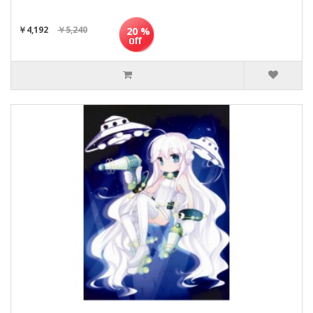
￥4,192
￥5,240
20 %